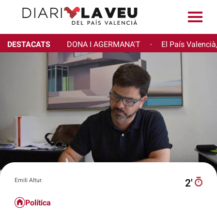
DESTACATS
DONA I AGERMANA'T
El País Valencià
·
Emili Altur.
2′
Política