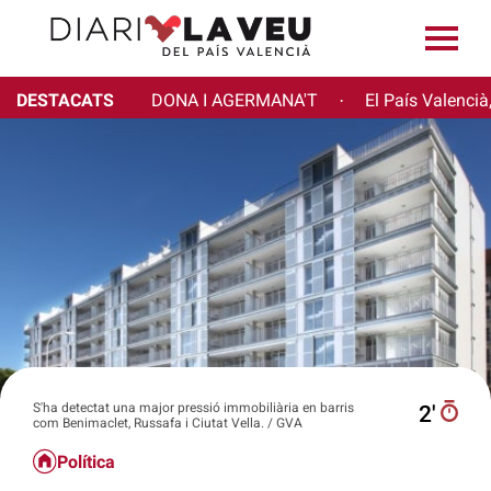
DESTACATS
DONA I AGERMANA'T
El País Valencià
·
S'ha detectat una major pressió immobiliària en barris
2′
com Benimaclet, Russafa i Ciutat Vella. / GVA
Política