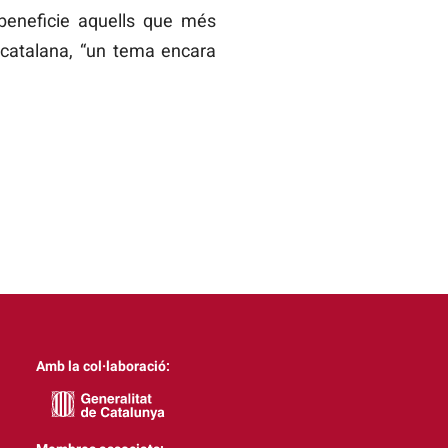
beneficie aquells que més
i catalana, “un tema encara
Amb la col·laboració: