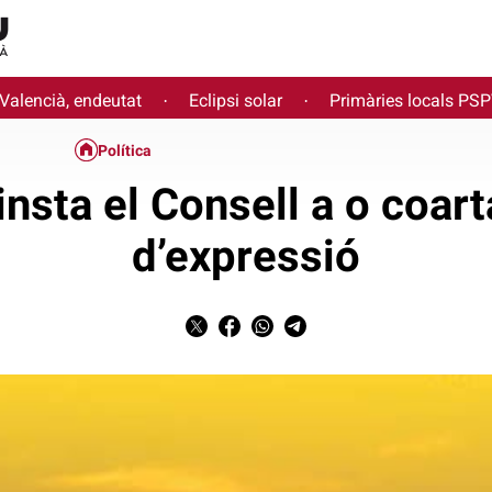
 Valencià, endeutat
Eclipsi solar
Primàries locals PS
·
·
Política
sta el Consell a o coartar
d’expressió