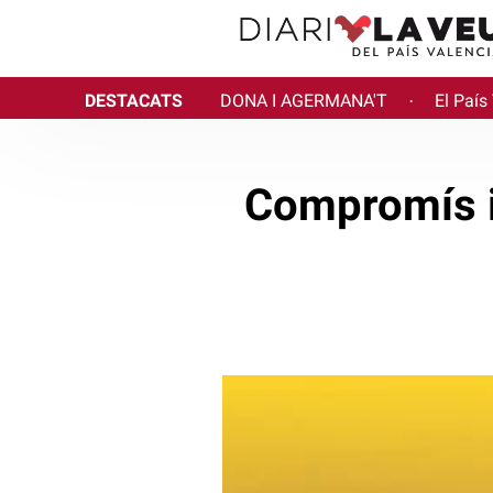
DESTACATS
DONA I AGERMANA'T
El País
·
Compromís in