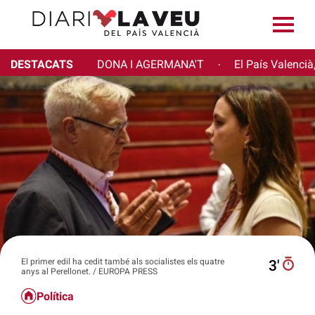
DESTACATS
DONA I AGERMANA'T
El País Valencià
·
El primer edil ha cedit també als socialistes els quatre
3′
anys al Perellonet. / EUROPA PRESS
Política