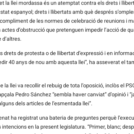
t la llei mordassa és un atemptat contra els drets i lliber
stat espanyol; drets i llibertats amb què després s’omplen
incompliment de les normes de celebració de reunions i ma
els actes d’obstrucció que pretenguen impedir l’acció de qu
 d’altres.
s drets de protesta o de llibertat d’expressió i en inform
edir 40 anys de nou amb aquesta llei”, ha asseverat el t
 la llei va recollir el rebuig de tota l’oposició, inclòs el
pçala Pedro Sánchez “sembla haver canviat” d’opinió i “j
lguns dels articles de l’esmentada llei”.
nat ha registrat una bateria de preguntes perquè l’execut
intencions en la present legislatura. “Primer, blanc; despré