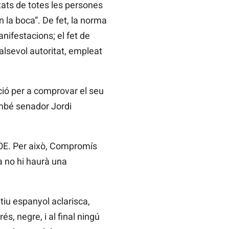
tats de totes les persones
 la boca”. De fet, la norma
nifestacions; el fet de
alsevol autoritat, empleat
ació per a comprovar el seu
ambé senador Jordi
 PSOE. Per això, Compromís
a no hi haurà una
iu espanyol aclarisca,
s, negre, i al final ningú