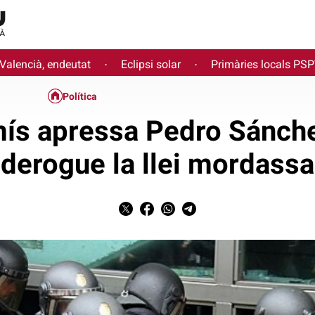
 Valencià, endeutat
Eclipsi solar
Primàries locals PS
·
·
Política
s apressa Pedro Sánch
derogue la llei mordassa