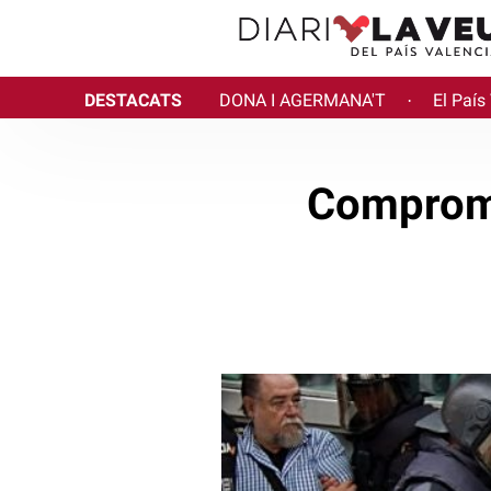
DESTACATS
DONA I AGERMANA'T
El País
·
Compromí