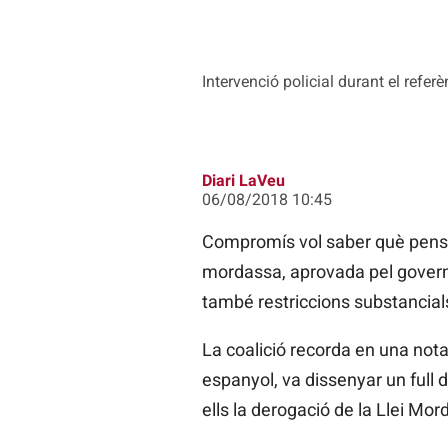
Intervenció policial durant el refe
Diari LaVeu
06/08/2018 10:45
Compromís vol saber què pensa
mordassa, aprovada pel govern 
també restriccions substancials 
La coalició recorda en una not
espanyol, va dissenyar un full d
ells la derogació de la Llei Mor