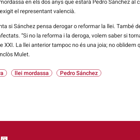
 mordassa en els dos anys que estarà Pedro Sánchez al 
exigit el representant valencià.
unta si Sánchez pensa derogar o reformar la llei. També 
 afectats. “Si no la reforma i la deroga, volem saber si torn
le XXI. La llei anterior tampoc no és una joia; no oblide
conclòs Mulet.
ra
llei mordassa
Pedro Sánchez