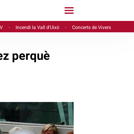
PV
Incendi la Vall d'Uixó
Concerts de Vivers
·
·
ez perquè