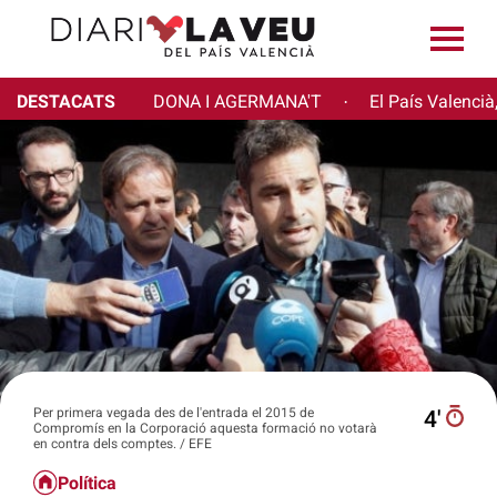
DESTACATS
DONA I AGERMANA'T
El País Valencià
·
Per primera vegada des de l'entrada el 2015 de
4′
Compromís en la Corporació aquesta formació no votarà
en contra dels comptes. / EFE
Política