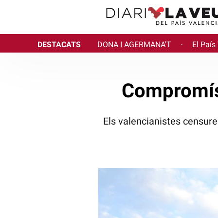
DESTACATS
DONA I AGERMANA'T
El País
·
Compromís 
Els valencianistes censuren