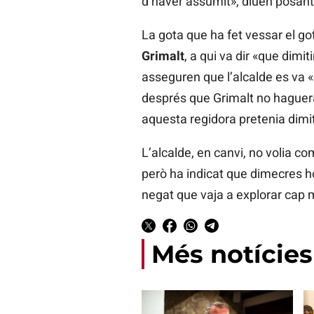
d’haver assumit», diuen posant
La gota que ha fet vessar el go
Grimalt
, a qui va dir «que dim
asseguren que l’alcalde es va 
després que Grimalt no haguera
aquesta regidora pretenia dimit
L’alcalde, en canvi, no volia c
però ha indicat que dimecres h
negat que vaja a explorar cap
Més notícies