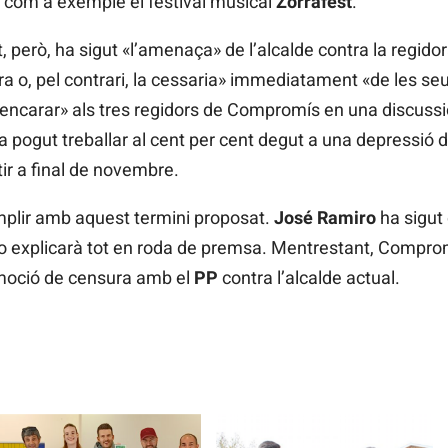
 com a exemple el festival musical
Zorrafest
.
t, però, ha sigut «l’amenaça» de l’alcalde contra la regi
itira o, pel contrari, la cessaria» immediatament «de les 
«encarar» als tres regidors de Compromís en una discussi
 pogut treballar al cent per cent degut a una depressió 
ir a final de novembre.
omplir amb aquest termini proposat.
José Ramiro
ha sigut 
o explicarà tot en roda de premsa. Mentrestant, Compromí
 moció de censura amb el
PP
contra l’alcalde actual.