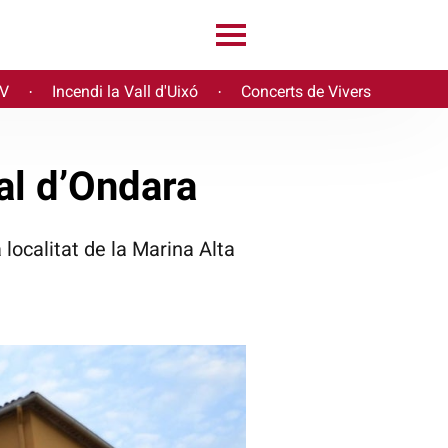
PV
Incendi la Vall d'Uixó
Concerts de Vivers
·
·
al d’Ondara
 localitat de la Marina Alta