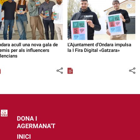
dara acull una nova gala de
L’Ajuntament d’Ondara impulsa
emis per als influencers
la I Fira Digital «Gatzara»
lencians
DONA I
AGERMANA'T
INICI