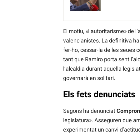
El motiu, «l’autoritarisme» de l’
valencianistes. La definitiva ha
fer-ho, cessar-la de les seues
tant que Ramiro porta sent l’al
l’alcaldia durant aquella legisl
governarà en solitari.
Els fets denunciats
Segons ha denunciat
Comprom
legislatura». Asseguren que amb
experimentat un canvi d’actitu