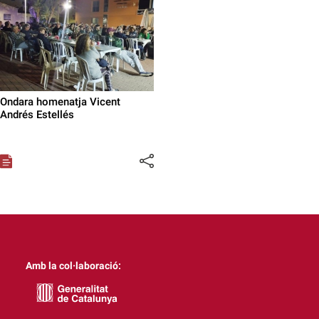
Ondara homenatja Vicent
Andrés Estellés
Amb la col·laboració: