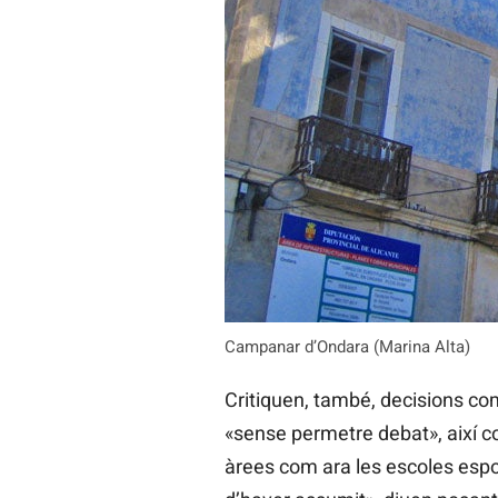
Campanar d’Ondara (Marina Alta)
Critiquen, també, decisions com
«sense permetre debat», així 
àrees com ara les escoles espo