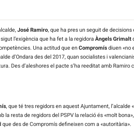
alcalde,
José Ramiro
, que ha pres un seguit de decisions
 sigut l’exigència que ha fet a la regidora
Àngels Grimalt
d
 competències. Una actitud que en
Compromís
diuen «no e
calde d’Ondara des del 2017, quan socialistes i valenciani
atura. Des d’aleshores el pacte s’ha reeditat amb Ramiro c
ís
, que té tres regidors en aquest Ajuntament, l’alcalde
 la resta de regidors del PSPV la relació és «molt bona»,
d que des de Compromís defineixen com a «autoritària».