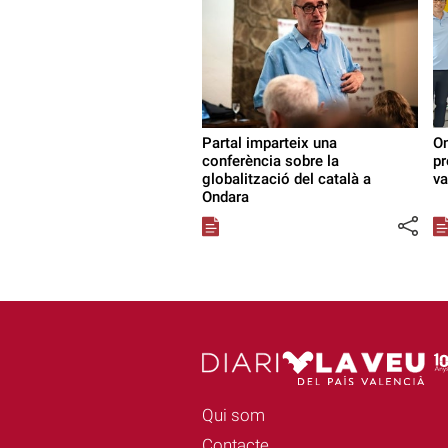
Partal imparteix una
On
conferència sobre la
pr
globalització del català a
va
Ondara
Qui som
Contacte