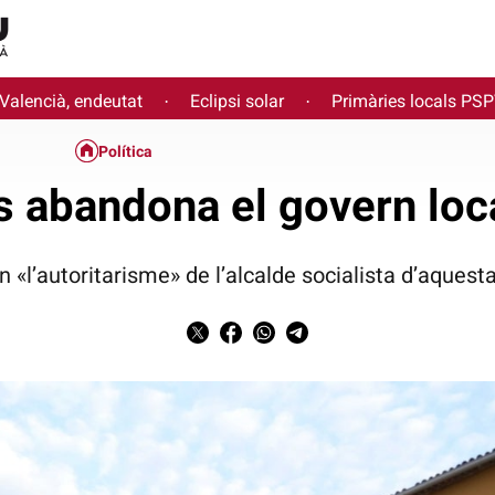
 Valencià, endeutat
Eclipsi solar
Primàries locals PS
·
·
Política
abandona el govern loc
 «l’autoritarisme» de l’alcalde socialista d’aquesta