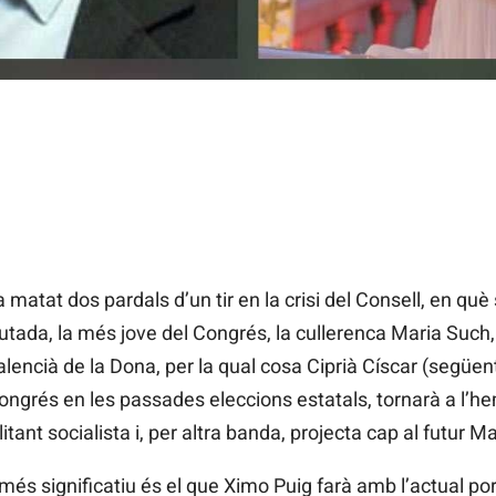
a matat dos pardals d’un tir en la crisi del Consell, en què
utada, la més jove del Congrés, la cullerenca Maria Suc
Valencià de la Dona, per la qual cosa Ciprià Císcar (següent
ongrés en les passades eleccions estatals, tornarà a l’h
itant socialista i, per altra banda, projecta cap al futur M
s significatiu és el que Ximo Puig farà amb l’actual port