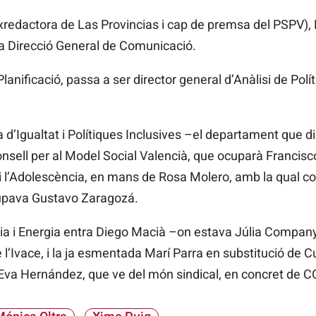
exredactora de Las Provincias i cap de premsa del PSPV),
a Direcció General de Comunicació.
anificació, passa a ser director general d’Anàlisi de Polí
a d’Igualtat i Polítiques Inclusives –el departament que d
Consell per al Model Social Valencià, que ocuparà Francisc
 i l’Adolescència, en mans de Rosa Molero, amb la qual co
cupava Gustavo Zaragozá.
tria i Energia entra Diego Macià –on estava Júlia Compan
e l’Ivace, i la ja esmentada Marí Parra en substitució de C
a Eva Hernández, que ve del món sindical, en concret de 