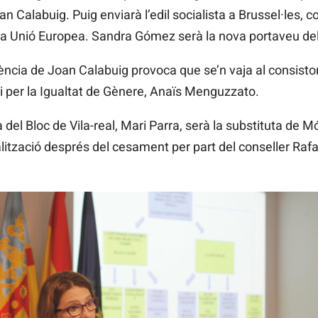
an Calabuig. Puig enviarà l’edil socialista a Brussel·les,
a la Unió Europea. Sandra Gómez serà la nova portaveu de
ència de Joan Calabuig provoca que se’n vaja al consistori
s i per la Igualtat de Gènere, Anaïs Menguzzato.
a del Bloc de Vila-real, Mari Parra, serà la substituta de M
lització després del cesament per part del conseller Raf