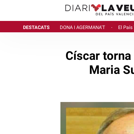
DESTACATS
DONA I AGERMANA'T
El País
·
Císcar torn
Maria Su