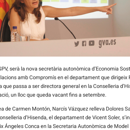
SPV, serà la nova secretària autonòmica d’Economia Soste
elacions amb Compromís en el departament que dirigeix R
 que passa a ser directora general en la Conselleria d’H
ió, un lloc que queda vacant fins a setembre.
àrea de Carmen Montón, Narcís Vázquez relleva Dolores Sa
nselleria d’Hisenda, el departament de Vicent Soler, s’
eix Ángeles Conca en la Secretaria Autonòmica de Model