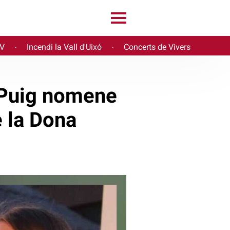
PV
Incendi la Vall d'Uixó
Concerts de Vivers
·
·
 Puig nomene
e la Dona