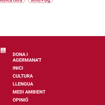
Mónica Oltra
Ximo Puig
DONA I
AGERMANA'T
INICI
CULTURA
LLENGUA
MEDI AMBIENT
OPINIÓ