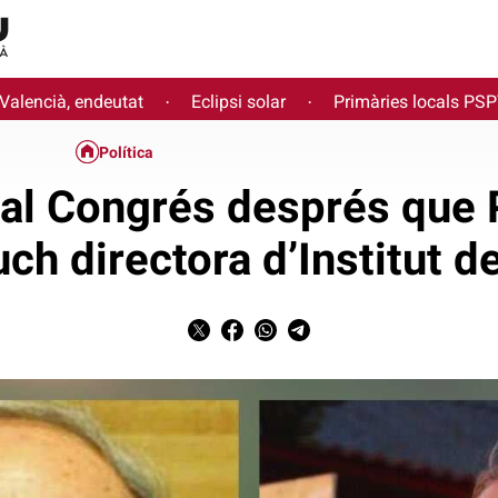
 Valencià, endeutat
Eclipsi solar
Primàries locals PS
·
·
Política
a al Congrés després que
ch directora d’Institut d