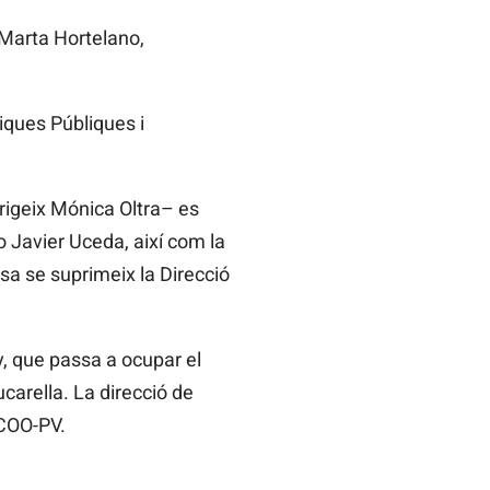
 Marta Hortelano,
tiques Públiques i
irigeix Mónica Oltra– es
o Javier Uceda, així com la
sa se suprimeix la Direcció
y, que passa a ocupar el
ucarella. La direcció de
CCOO-PV.