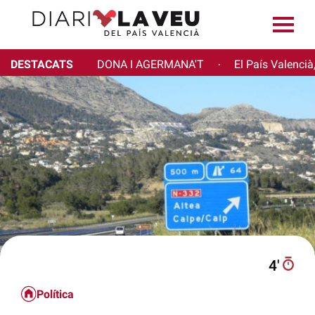
DESTACATS
DONA I AGERMANA'T
El País Valencià
·
4′
Política