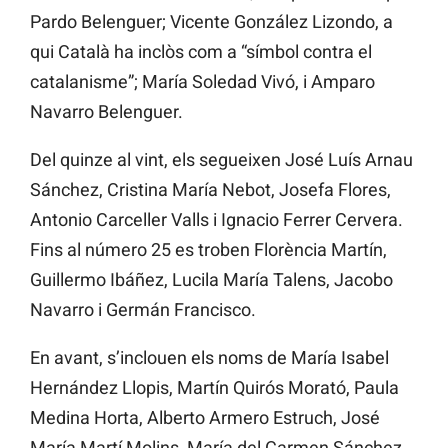
Pardo
Belenguer;
Vicente
González
Lizondo, a
qui Català ha inclòs com a “símbol contra el
catalanisme”;
María
Soledad
Vivó, i
Amparo
Navarro
Belenguer.
Del quinze al vint, els segueixen José
Luís
Arnau
Sánchez, Cristina
María
Nebot,
Josefa
Flores,
Antonio Carceller Valls i
Ignacio
Ferrer Cervera.
Fins al número 25 es troben Florència
Martín,
Guillermo
Ibáñez,
Lucila
María
Talens,
Jacobo
Navarro i
Germán
Francisco.
En avant, s’inclouen els noms de
María
Isabel
Hernández Llopis,
Martín
Quirós
Morató, Paula
Medina Horta,
Alberto
Armero
Estruch, José
María Martí Molins,
María
del
Carmen
Sánchez