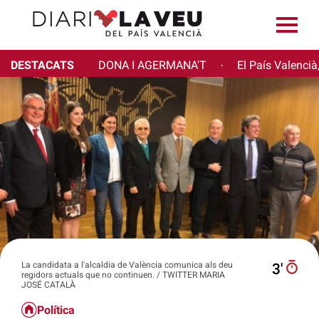
DESTACATS
DONA I AGERMANA'T
El País Valencià
·
La candidata a l'alcaldia de València comunica als deu
3′
regidors actuals que no continuen. / TWITTER MARIA
JOSÉ CATALÀ
Política