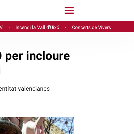
PV
Incendi la Vall d'Uixó
Concerts de Vivers
·
·
 per incloure
i
entitat valencianes