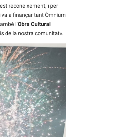
uest reconeixement, i per
gativa a finançar tant Òmnium
també l’
Obra Cultural
pis de la nostra comunitat».