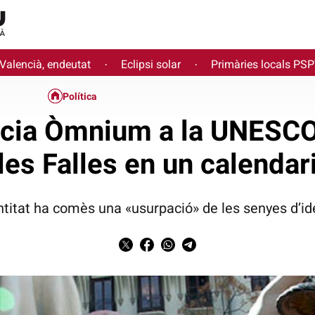
 Valencià, endeutat
Eclipsi solar
Primàries locals PS
·
·
Política
cia Òmnium a la UNESCO
les Falles en un calendar
entitat ha comès una «usurpació» de les senyes d’id