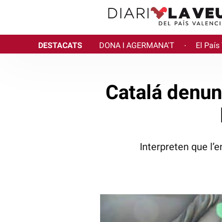
DESTACATS
DONA I AGERMANA'T
El País
·
Catalá denun
Interpreten que l’