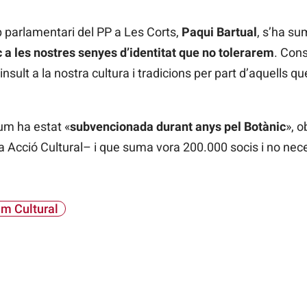
p parlamentari del PP a Les Corts,
Paqui Bartual
, s’ha sum
 a les nostres senyes d’identitat que no tolerarem
. Cons
insult a la nostra cultura i tradicions per part d’aquells q
um ha estat «
subvencionada durant anys pel Botànic
», o
a Acció Cultural– i que suma vora 200.000 socis i no neces
m Cultural