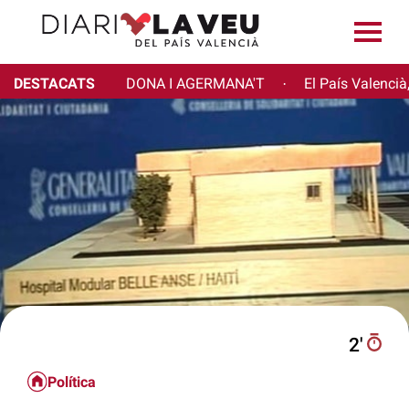
DESTACATS
DONA I AGERMANA'T
El País Valencià
·
2′
Política