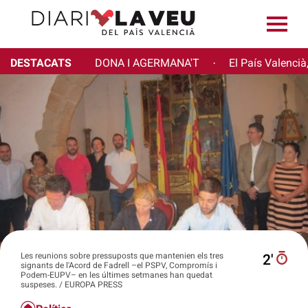
DESTACATS
DONA I AGERMANA'T
El País Valencià
·
Les reunions sobre pressuposts que mantenien els tres
2′
signants de l'Acord de Fadrell –el PSPV, Compromís i
Podem-EUPV– en les últimes setmanes han quedat
suspeses. / EUROPA PRESS