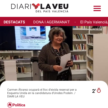
DESTACATS
DONA I AGERMANA'T
El País Valencià
·
Carmen Álvarez ocuparà el lloc d'eixida reservat per a
2′
Esquerra Unida en la candidatura d'Unides Podem. /
DIARI LA VEU
Política