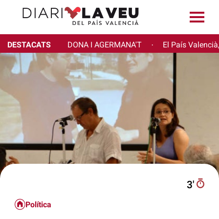
DESTACATS
DONA I AGERMANA'T
El País Valencià
·
3′
Política