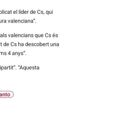
icat el líder de Cs, qui
ura valenciana”.
r als valencians que Cs és
dat de Cs ha descobert una
ims 4 anys”.
partit”. “Aquesta
canto