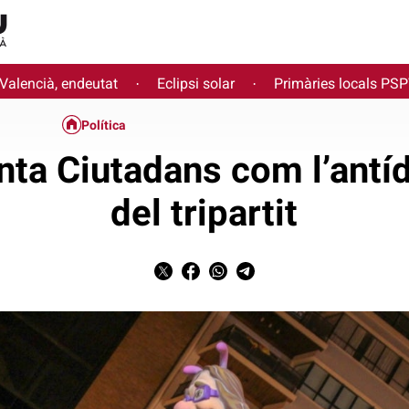
 Valencià, endeutat
Eclipsi solar
Primàries locals PS
·
·
Política
ta Ciutadans com l’antíd
del tripartit