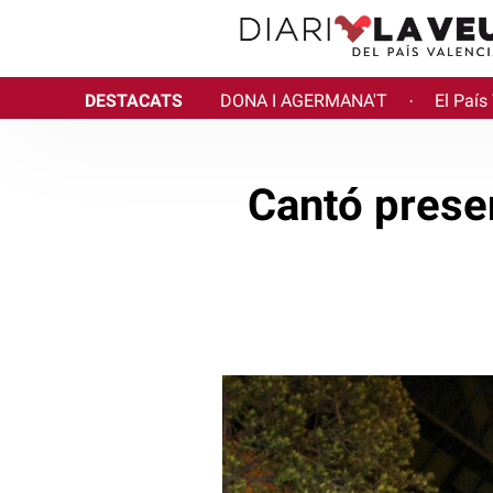
DESTACATS
DONA I AGERMANA'T
El País
·
Cantó presen