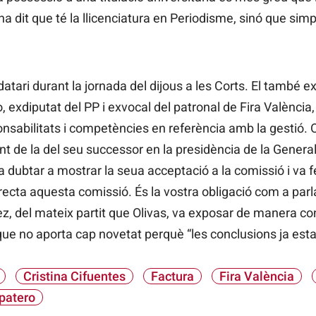
ha dit que té la llicenciatura en Periodisme, sinó que sim
atari durant la jornada del dijous a les Corts. El també e
 exdiputat del PP i exvocal del patronal de Fira Valènci
nsabilitats i competències en referència amb la gestió. Ol
t de la del seu successor en la presidència de la Generali
 dubtar a mostrar la seua acceptació a la comissió i va fe
recta aquesta comissió. És la vostra obligació com a par
z, del mateix partit que Olivas, va exposar de manera co
 que no aporta cap novetat perquè “les conclusions ja esta
Cristina Cifuentes
Factura
Fira València
patero