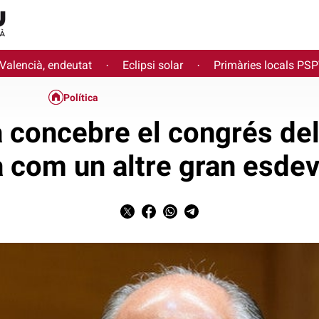
 Valencià, endeutat
Eclipsi solar
Primàries locals PS
·
·
Política
concebre el congrés del
a com un altre gran esde