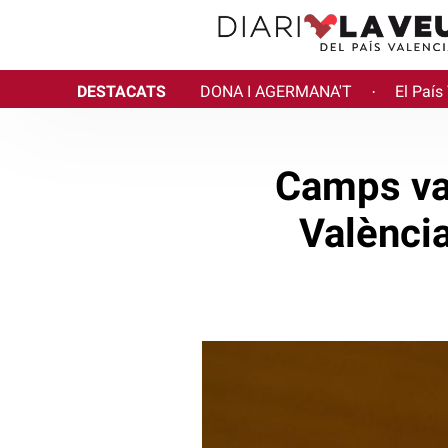
DESTACATS
DONA I AGERMANA'T
El País
·
Camps va 
Valènci