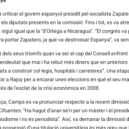
iticar el govern espanyol presidit pel socialista Zapate
els diputats presents en la comissió. Fins i tot, es va atre
 sigut igual que la “d’Ortega a Nicaragua”. “El congrés v
a portar Zapatero, ja que va destrossar Espanya”, va sent
t dels seus triomfs quan va ser el cap del Consell enfront 
endeutat que mai i ha rebut més diners que en anteriors
ats a construir col·legis, hospitals i carreteres”. Una et
pir a Rajoy per a encarar unes eleccions en què el seu ma
és de l’esclat de la crisi econòmica en 2008.
a, Camps es va pronunciar respecte a la recent dimissió 
ifuentes: “Ha hagut d’anar-se’n per un màster i el preside
riodisme i no és periodista”. Així, va demanar la dimissió
 possessió d’una titulació universitària és més greu que l