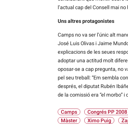
l’actual cap del Consell mai no 
Uns altres protagonistes
Camps no va ser l’únic alt mand
José Luis Olivas i Jaime Mundo,
explicacions de les seues respo
adoptar una actitud molt diferen
oposar-se a cap pregunta, no va
pel seu treball: “Em sembla cor
després, el diputat Rubén Ibáñe
de la comissió era “el morbo” i
Camps
Congrés PP 2008
Màster
Ximo Puig
Za