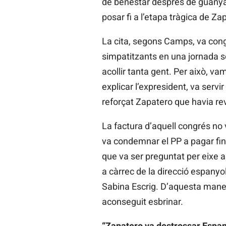
de benestar després de guanyar
posar fi a l’etapa tràgica de Za
La cita, segons Camps, va congre
simpatitzants en una jornada so
acollir tanta gent. Per això, va
explicar l’expresident, va servi
reforçat Zapatero que havia rev
La factura d’aquell congrés no 
va condemnar el PP a pagar fi
que va ser preguntat per eixe 
a càrrec de la direcció espanyol
Sabina Escrig. D’aquesta maner
aconseguit esbrinar.
“Zapatero va destrossar Espa