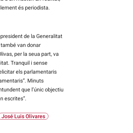
plement és periodista.
xpresident de la Generalitat
a, també van donar
ivas, per la seua part, va
tat. Tranquil i sense
licitar els parlamentaris
lamentaris”. Minuts
ntundent que l’únic objectiu
n escrites”.
José Luis Olivares