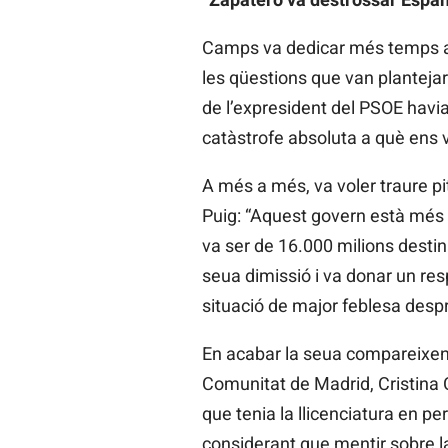
Camps va dedicar més temps a cr
les qüestions que van plantejar 
de l’expresident del PSOE havia
catàstrofe absoluta a què ens v
A més a més, va voler traure pi
Puig: “Aquest govern està més 
va ser de 16.000 milions destin
seua dimissió i va donar un res
situació de major feblesa despr
En acabar la seua compareixenç
Comunitat de Madrid, Cristina C
que tenia la llicenciatura en pe
considerant que mentir sobre la