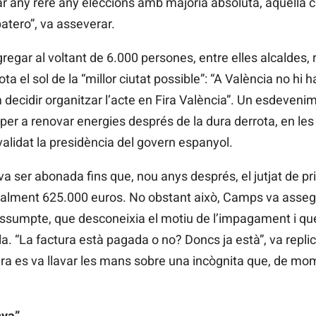
 any rere any eleccions amb majoria absoluta, aquella ci
patero”, va asseverar.
gar al voltant de 6.000 persones, entre elles alcaldes, re
ta el sol de la “millor ciutat possible”: “A València no hi
m decidir organitzar l’acte en Fira València”. Un esdeveni
r per a renovar energies després de la dura derrota, en les
alidat la presidència del govern espanyol.
va ser abonada fins que, nou anys després, el jutjat de p
nalment 625.000 euros. No obstant això, Camps va assegu
assumpte, que desconeixia el motiu de l’impagament i q
a. “La factura està pagada o no? Doncs ja està”, va replic
a es va llavar les mans sobre una incògnita que, de mom
nya”