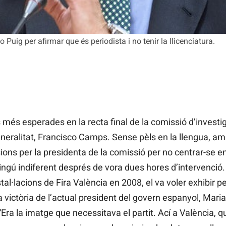
ig per afirmar que és periodista i no tenir la llicenciatura.
és esperades en la recta final de la comissió d’investig
eneralitat, Francisco Camps. Sense pèls en la llengua, amb
ons per la presidenta de la comissió per no centrar-se en
ngú indiferent després de vora dues hores d’intervenció. L
nstal·lacions de Fira València en 2008, el va voler exhibir 
a victòria de l’actual president del govern espanyol, Mari
“Era la imatge que necessitava el partit. Ací a València,