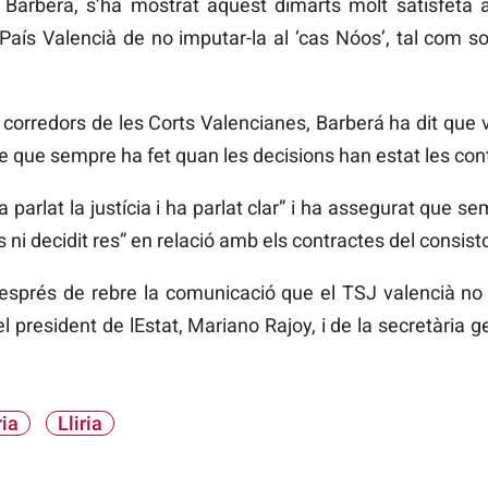
a Barberá, s’ha mostrat aquest dimarts molt satisfeta 
País Valencià de no imputar-la al ‘cas Nóos’, tal com sol·
 corredors de les Corts Valencianes, Barberá ha dit que v
 que sempre ha fet quan les decisions han estat les cont
a parlat la justícia i ha parlat clar” i ha assegurat que 
s ni decidit res” en relació amb els contractes del consist
esprés de rebre la comunicació que el TSJ valencià no 
del president de lEstat, Mariano Rajoy, i de la secretària 
ia
Lliria