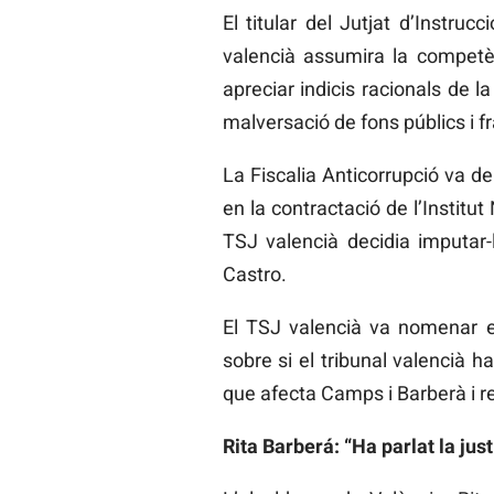
El titular del Jutjat d’Instr
valencià assumira la competèn
apreciar indicis racionals de l
malversació de fons públics i fr
La Fiscalia Anticorrupció va d
en la contractació de l’Institu
TSJ valencià decidia imputar-
Castro.
El TSJ valencià va nomenar el
sobre si el tribunal valencià h
que afecta Camps i Barberà i ret
Rita Barberá: “Ha parlat la justí