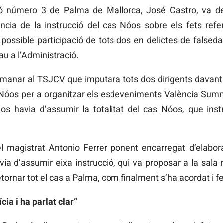
ucció número 3 de Palma de Mallorca, José Castro, va 
cia de la instrucció del cas Nóos sobre els fets refe
a possible participació de tots dos en delictes de falsed
au a l’Administració.
emanar al TSJCV que imputara tots dos dirigents davant p
t Nóos per a organitzar els esdeveniments València Summi
los havia d’assumir la totalitat del cas Nóos, que ins
 magistrat Antonio Ferrer ponent encarregat d’elabora
avia d’assumir eixa instrucció, qui va proposar a la sala
ornar tot el cas a Palma, com finalment s’ha acordat i fet
cia i ha parlat clar”