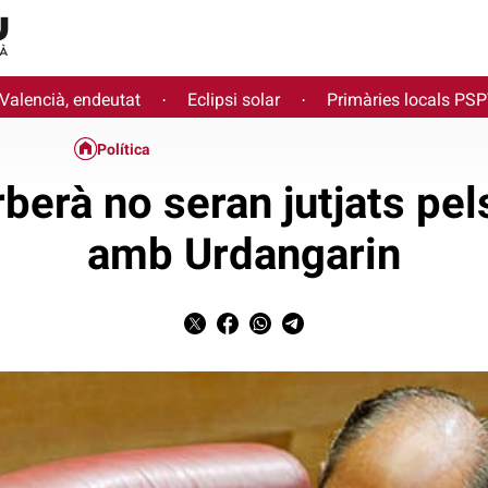
 Valencià, endeutat
Eclipsi solar
Primàries locals PS
·
·
Política
berà no seran jutjats pel
amb Urdangarin