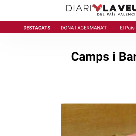
DESTACATS
DONA I AGERMANA'T
El País
·
Camps i Bar