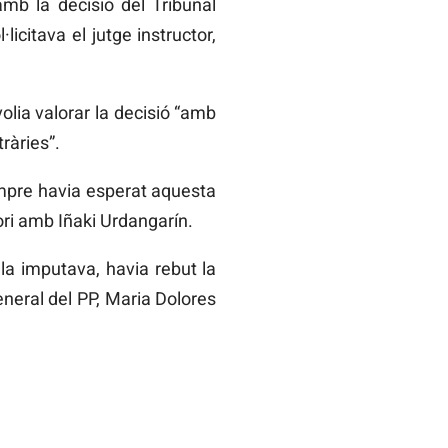
amb la decisió del Tribunal
licitava el jutge instructor,
olia valorar la decisió “amb
ràries”.
sempre havia esperat aquesta
ori amb Iñaki Urdangarín.
la imputava, havia rebut la
general del PP, Maria Dolores