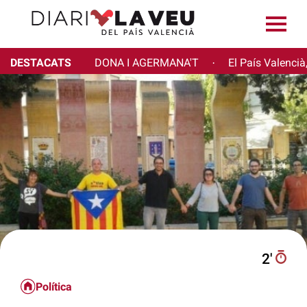
DESTACATS
DONA I AGERMANA'T
El País Valencià
·
2′
Política