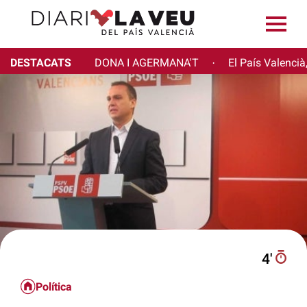
DESTACATS
DONA I AGERMANA'T
El País Valencià
·
4′
Política