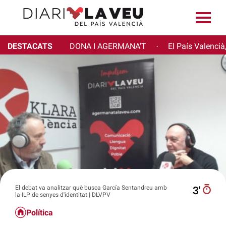
DESTACATS
DONA I AGERMANA'T
El País Valencià
·
El debat va analitzar què busca García Sentandreu amb
3′
la ILP de senyes d'identitat | DLVPV
Política