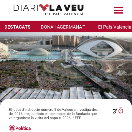
DESTACATS
DONA I AGERMANA'T
El País Valencià
·
El jutjat d'instrucció número 5 de València investiga des
3′
del 2016 irregularitats en contractes de la fundació que
va organitzar la visita del papa el 2006. / EFE
Política