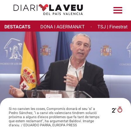
DESTACATS
DONA I AGERMANA'T
TSJ | Finestrat
·
Si no canvien les coses, Compromís donarà el seu 'sí' a
2′
Pedro Sánchez, "i a canvi els valencians tindrem solució
pròxima a alguns d'eixos problemes que fa tant de temps
que estem reclamant", ha argumentat Baldoví. Imatge
d'arxiu. / EDUARDO PARRA, EUROPA PRESS