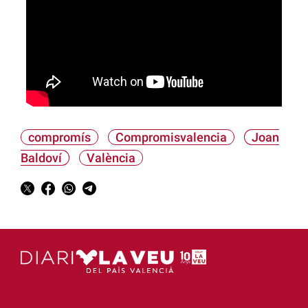
compromís
Compromisvalencia
Joan
Baldoví
València