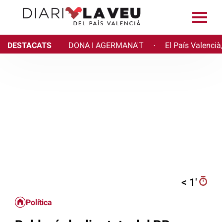
DESTACATS
DONA I AGERMANA'T
El País Valencià
·
< 1′
Política