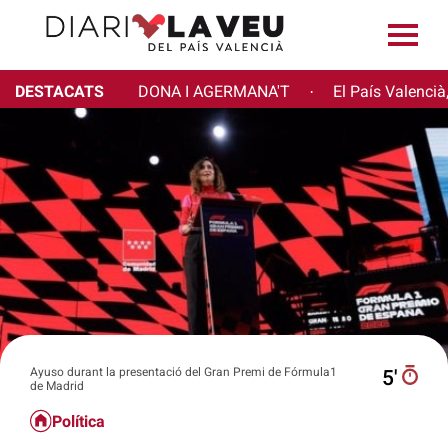
DESTACATS
DONA I AGERMANA'T
El País Valencià
·
Ayuso durant la presentació del Gran Premi de Fórmula1
5′
de Madrid
Política