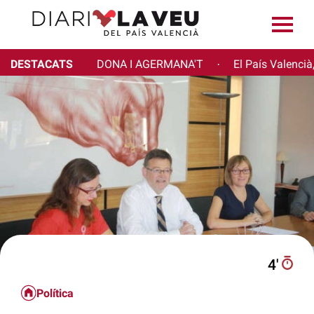
DESTACATS
DONA I AGERMANA'T
El País Valencià
·
4′
Política