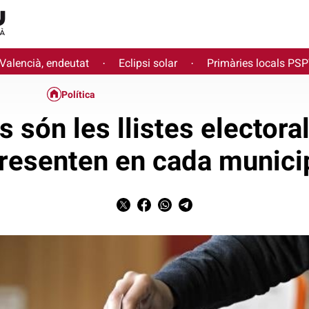
 Valencià, endeutat
Eclipsi solar
Primàries locals PS
·
·
Política
 són les llistes electora
resenten en cada munici