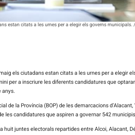
s estan citats a les urnes per a elegir els governs municipals. 
ig els ciutadans estan citats a les urnes per a elegir el
mini per a inscriure les diferents candidatures que optara
e anys.
cial de la Província (BOP) de les demarcacions d’Alacant, 
es de les candidatures que aspiren a governar 542 municipi
huit juntes electorals repartides entre Alcoi, Alacant, Déni