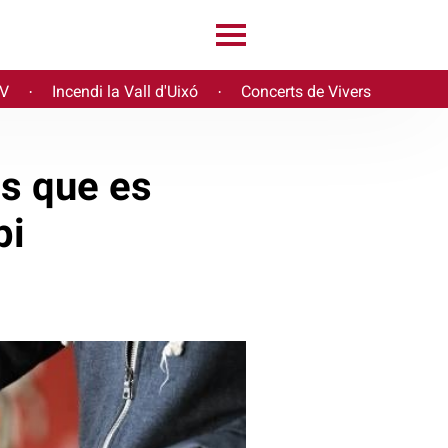
PV
Incendi la Vall d'Uixó
Concerts de Vivers
·
·
ls que es
pi