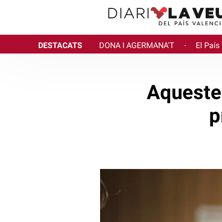
DESTACATS
DONA I AGERMANA'T
El País
·
Aquestes
p