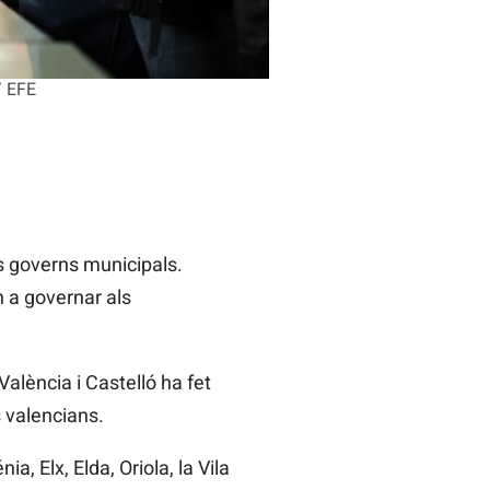
/ EFE
s governs municipals.
n a governar als
València i Castelló ha fet
s valencians.
a, Elx, Elda, Oriola, la Vila