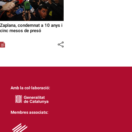
Zaplana, condemnat a 10 anys i
cinc mesos de presó
Amb la col·laboració:
Membres associats: