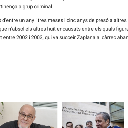
rtinença a grup criminal.
d’entre un any i tres meses i cinc anys de presó a altres
e n’absol els altres huit encausats entre els quals figur
at entre 2002 i 2003, qui va succeir Zaplana al càrrec aban