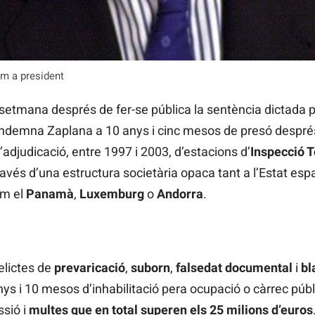
m a president
na setmana després de fer-se pública la sentència dictada p
ondemna Zaplana a 10 anys i cinc mesos de presó després
’adjudicació, entre 1997 i 2003, d’estacions d’
Inspecció 
ravés d’una estructura societària opaca tant a l’Estat e
om el
Panamà
,
Luxemburg
o
Andorra
.
delictes de
prevaricació
,
suborn
,
falsedat documental
i
bl
s i 10 mesos d’inhabilitació pera ocupació o càrrec públic
ssió i
multes que en total superen els 25 milions d’euros