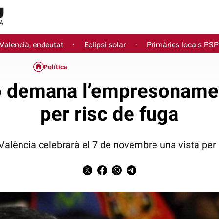
 Valencià, endeutat
Eclipsi solar
Primàries locals PS
·
·
Política
ó demana l’empresoname
per risc de fuga
València celebrarà el 7 de novembre una vista per