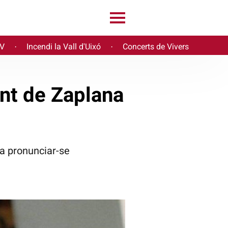
PV
Incendi la Vall d'Uixó
Concerts de Vivers
·
·
nt de Zaplana
 a pronunciar-se