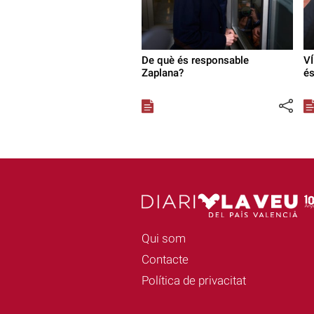
De què és responsable
VÍ
Zaplana?
és
Qui som
Contacte
Política de privacitat