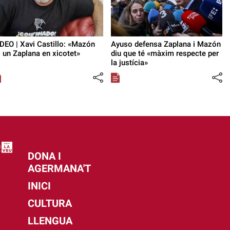
DEO | Xavi Castillo: «Mazón
Ayuso defensa Zaplana i Mazón
 un Zaplana en xicotet»
diu que té «màxim respecte per
la justícia»
DONA I
AGERMANA'T
INICI
CULTURA
LLENGUA