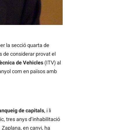
er la secció quarta de
 de considerar provat el
Tècnica de Vehicles
(ITV) al
spanyol com en països amb
anqueig de capitals
, i li
, tres anys d’inhabilitació
. Zaplana, en canvi, ha