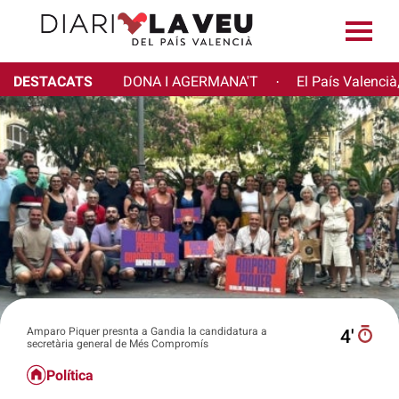
DESTACATS
DONA I AGERMANA'T
El País Valencià
·
Amparo Piquer presnta a Gandia la candidatura a
4′
secretària general de Més Compromís
Política