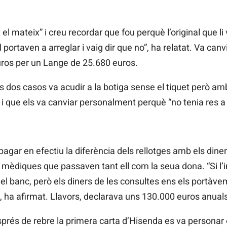
l mateix” i creu recordar que fou perquè l’original que li
portaven a arreglar i vaig dir que no”, ha relatat. Va canv
ros per un
Lange
de 25.680 euros.
 dos casos va acudir a la botiga sense el tiquet però amb
 i que els va canviar personalment perquè “no tenia res a 
 pagar en efectiu la diferència dels rellotges amb els di
 mèdiques que passaven tant ell com la seua dona. “Si l’
 el banc, però els diners de les consultes ens els portàve
, ha afirmat. Llavors, declarava uns 130.000 euros anuals
sprés de rebre la primera carta d’Hisenda es va personar e