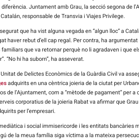
la diferència. Juntament amb Grau, la secció segona de l’
Catalán, responsable de Transvia i Viajes Privilege.
egurat que ha vist alguna vegada en “algun lloc” a Catal
gat haver rebut d’ell cap regal. Per contra, ha argumentat
ls familiars que va retornar perquè no li agradaven i que 
r”. “No hi ha suborn”, ha asseverat.
 Unitat de Delictes Econòmics de la Guàrdia Civil va asseg
ges
adquirits en una cèntrica joieria de la ciutat per Urb
sos de l’Ajuntament, com a “mètode de pagament” per a c
erveis corporatius de la joieria Rabat va afirmar que Grau
uirits per l’empresari.
diàtica i social immisericorde i les entitats bancàries m’
ingú de la meua família siga víctima a la mateixa persecuc