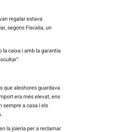
 van regalar estava
iar, segons Fiscalia, un
 la caixa i amb la garantia
ocultar”.
ners que aleshores guardava
import era més elevat, ens
m sempre a casa i els
.
n la joieria per a reclamar