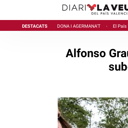
DESTACATS
DONA I AGERMANA'T
El País
·
Alfonso Gra
sub