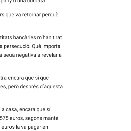
pany
o una corbata”.
ars que va retornar perquè
titats bancàries m’han tirat
ixa persecució. Què importa
la seua negativa a revelar a
ltra encara que sí que
ges, però després d’aquesta
 a casa, encara que sí
.575
euros, segons manté
 euros la va pagar en