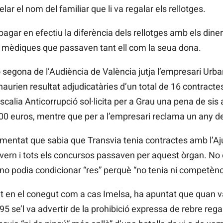
elar el nom del familiar que li va regalar els rellotges.
 pagar en efectiu la diferència dels rellotges amb els di
s mèdiques que passaven tant ell com la seua dona.
segona de l’Audiència de València jutja l’empresari
Urba
 haurien resultat adjudicatàries d’un total de 16 contracte
scalia Anticorrupció sol·licita per a Grau una pena de sis 
0 euros, mentre que per a l’empresari reclama un any de
omentat que sabia que
Transvia
tenia contractes amb l’A
vern i tots els concursos passaven per aquest òrgan. No 
 no podia condicionar “res” perquè “no tenia ni competèncie
t en el conegut com a cas
Imelsa, ha apuntat que quan v
95 se’l va advertir de la prohibició expressa de rebre regal