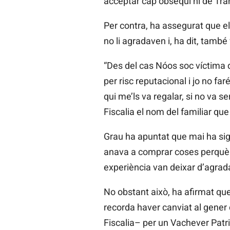
acceptar cap obsequi ni de
Tra
Per contra, ha assegurat que el
no li agradaven i, ha dit, també
“Des del cas
Nóos
soc
víctima 
per risc
reputacional
i jo no fa
qui me’ls va regalar, si no va se
Fiscalia el nom del familiar que 
Grau ha apuntat que mai ha sigu
anava a comprar coses perquè
experiència van deixar d’agrada
No obstant això, ha afirmat que
recorda haver canviat al gener d
Fiscalia– per un
Vachever
Patr