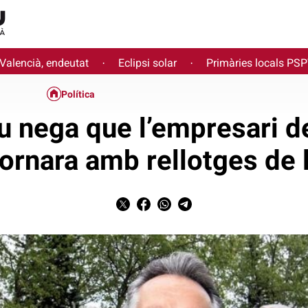
 Valencià, endeutat
Eclipsi solar
Primàries locals PS
·
·
Política
u nega que l’empresari de
ornara amb rellotges de 