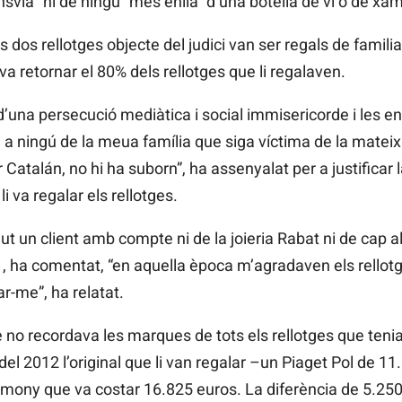
nsvia
“ni de ningú” més enllà” d’una botella de vi o de
xam
s dos rellotges objecte del judici van ser regals de famili
 va retornar el 80% dels rellotges que li regalaven.
d’una persecució mediàtica i social immisericorde i les en
ré a ningú de la meua família que siga víctima de la mate
r
Catalán, no hi ha suborn”, ha assenyalat per a justificar 
li va regalar els rellotges.
t un client amb compte ni de la joieria Rabat ni de cap a
,
ha comentat, “en aquella època m’agradaven els rellot
r-me”, ha relatat.
 no recordava les marques de tots els rellotges que tenia
el 2012 l’original que li van regalar –un Piaget Pol
de 11
imony
que va costar 16.825 euros. La diferència de 5.250