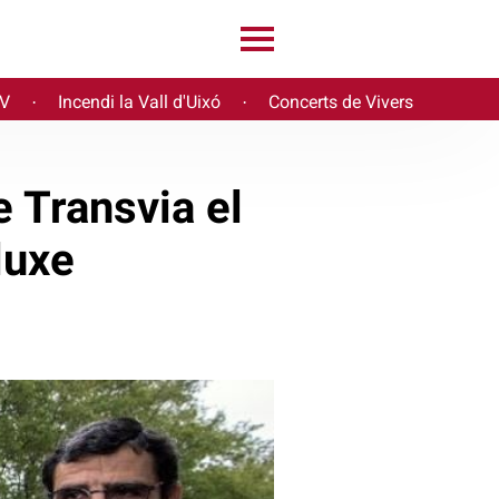
PV
Incendi la Vall d'Uixó
Concerts de Vivers
·
·
 Transvia el
luxe