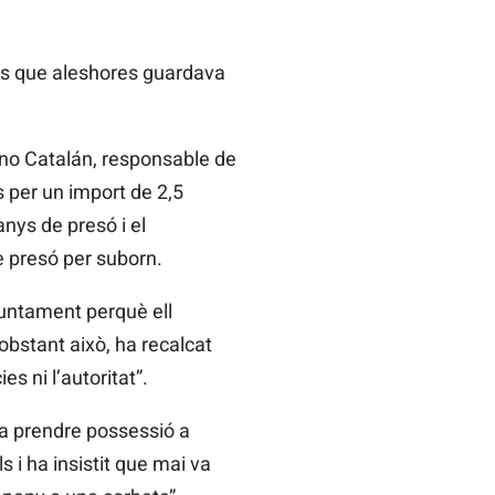
ners que aleshores guardava
no
Catalán, responsable de
s per un import de 2,5
anys de presó i el
 presó per suborn.
juntament perquè ell
obstant això, ha recalcat
s ni l’autoritat”.
a prendre possessió a
s i ha insistit que mai va