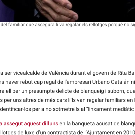
 del familiar que assegura li va regalar els rellotges perquè no s
 ser vicealcalde de València durant el govern de Rita Ba
ns haver rebut cap regal de l’empresari Urbano Catalán ni 
ra ell per un presumpte delicte de blanqueig i suborn, que
s per uns altres de més cars li’ls van regalar familiars en
entificar-los per a no sotmetre’ls al “linxament mediàtic i 
a assegut aquest dilluns
en la banqueta acusat de blanqu
otges de luxe d’un contractista de l’Ajuntament en 2010 