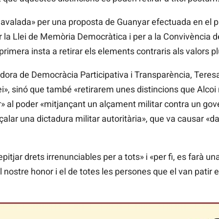
valada» per una proposta de Guanyar efectuada en el pl
r la Llei de Memòria Democràtica i per a la Convivència d
primera insta a retirar els elements contraris als valors pl
gidora de Democràcia Participativa i Transparència, Tere
i», sinó que també «retirarem unes distincions que Alcoi
» al poder «mitjançant un alçament militar contra un gov
alar una dictadura militar autoritària», que va causar «d
itjar drets irrenunciables per a tots» i «per fi, es farà una
nostre honor i el de totes les persones que el van patir 