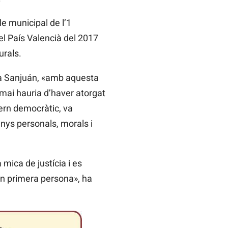
e municipal de l’1
el País Valencià del 2017
urals.
sa Sanjuán, «amb aquesta
 mai hauria d’haver atorgat
ern democràtic, va
anys personals, morals i
 mica de justícia i es
en primera persona», ha