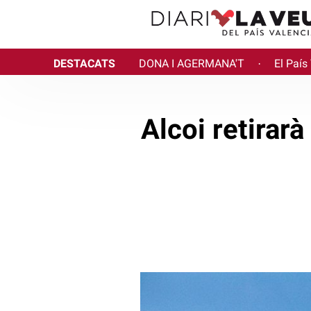
DESTACATS
DONA I AGERMANA'T
El País
·
Alcoi retirar