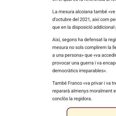
La mesura alcoiana també «ve a
d’octubre del 2021, així com pe
que en la disposició addicional 
Així, segons ha defensat la re
mesura no sols complirem la lle
a una persona» que «va accedir
provocar una guerra i va encapç
democràtics irreparables».
També Franco «va privar i va trep
repararà almenys moralment el 
conclòs la regidora.