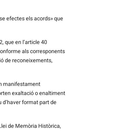
ense efectes els acords» que
, que en l’article 40
 conforme als corresponents
sió de reconeixements,
ten manifestament
orten exaltació o enaltiment
u d’haver format part de
Llei de Memòria Històrica,
.