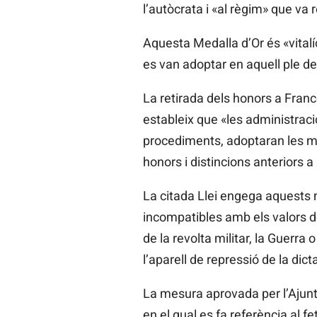
l’autòcrata i «al règim» que va 
Aquesta Medalla d’Or és «vitalíc
es van adoptar en aquell ple de
La retirada dels honors a Franco
estableix que «les administrac
procediments, adoptaran les me
honors i distincions anteriors a
La citada Llei engega aquests
incompatibles amb els valors de
de la revolta militar, la Guerr
l’aparell de repressió de la dic
La mesura aprovada per l’Ajunta
en el qual es fa referència al f