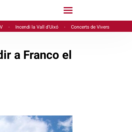
PV
Incendi la Vall d'Uixó
Concerts de Vivers
·
·
ir a Franco el