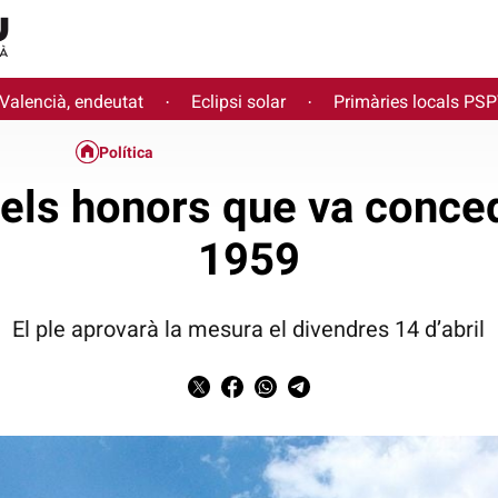
 Valencià, endeutat
Eclipsi solar
Primàries locals PS
·
·
Política
à els honors que va conced
1959
El ple aprovarà la mesura el divendres 14 d’abril