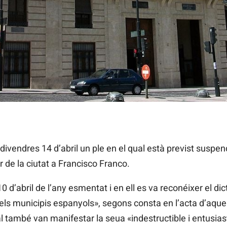
ncedir a Franco el 1959
divendres 14 d’abril un ple en el qual està previst suspend
r de la ciutat a Francisco Franco.
 d’abril de l’any esmentat i en ell es va reconéixer el di
 dels municipis espanyols», segons consta en l’acta d’aqu
al també van manifestar la seua «indestructible i entusia