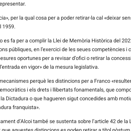
representar.
ia», per la qual cosa per a poder retirar-la cal «deixar s
l 1959.
 es fa per a complir la Llei de Memòria Històrica del 2022
ions públiques, en l’exercici de les seues competències i
sures oportunes per a revisar d’ofici o retirar la conces
 l’entrada en vigor» de la mesura legislativa.
 mecanismes perquè les distincions per a Franco «resul
mocràtics i els drets i llibertats fonamentals, que comp
a o la Dictadura o que hagueren sigut concedides amb moti
tadura franquista».
ment d’Alcoi també se sustenta sobre l’article 42 de la 
et que aquestes distincions es poden retirar a títol pòstum