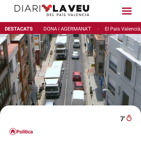
DESTACATS
DONA I AGERMANA'T
El País Valencià
·
7′
Política