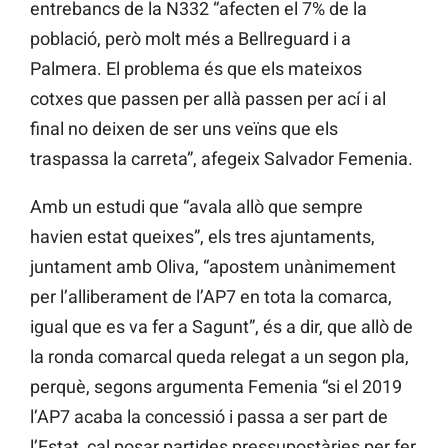
entrebancs de la N332 “afecten el 7% de la
població, però molt més a Bellreguard i a
Palmera. El problema és que els mateixos
cotxes que passen per allà passen per ací i al
final no deixen de ser uns veïns que els
traspassa la carreta”, afegeix Salvador Femenia.
Amb un estudi que “avala allò que sempre
havien estat queixes”, els tres ajuntaments,
juntament amb Oliva, “apostem unànimement
per l’alliberament de l’AP7 en tota la comarca,
igual que es va fer a Sagunt”, és a dir, que allò de
la ronda comarcal queda relegat a un segon pla,
perquè, segons argumenta Femenia “si el 2019
l’AP7 acaba la concessió i passa a ser part de
l’Estat, cal posar partides pressupostàries per fer