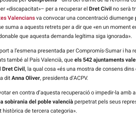
per «discapacitat»– per a recuperar el
Dret Civil
no serà t
tes Valencians
va convocar una concentració diumenge pe
e suma a aquests retrets per a dir que «en un moment en
erdonable que aquesta demanda legítima siga ignorada».
suport a l’esmena presentada per Compromís-Sumar i ha re
ats també al País Valencià, que
els 542 ajuntaments vale
 Dret Civil
, la qual cosa «és una mostra de consens dins 
ha dit
Anna Oliver
, presidenta d’ACPV.
votar en contra d’aquesta recuperació o impedir-la amb a
 la sobirania del poble valencià
perpetrat pels seus repres
 històrica de tercera categoria».