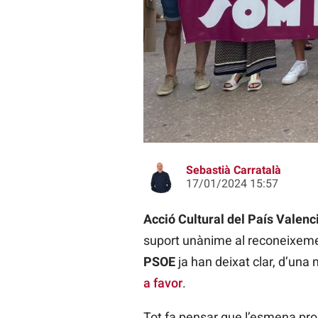
Representants d'Acció Cultural en
Sebastià Carratalà
17/01/2024 15:57
Acció Cultural del País Valenc
suport unànime al reconeixem
PSOE
ja han deixat clar, d’una 
a favor
.
Tot fa pensar que l’esmena pr