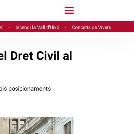
PV
Incendi la Vall d'Uixó
Concerts de Vivers
·
·
l Dret Civil al
ropis posicionaments