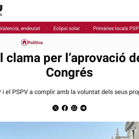
 Valencià, endeutat
Eclipsi solar
Primàries locals PS
·
·
Política
 clama per l’aprovació de
Congrés
PP i el PSPV a complir amb la voluntat dels seus p