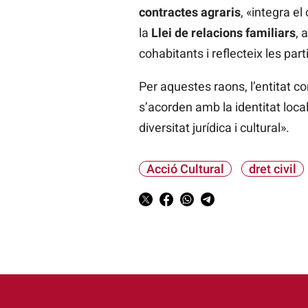
contractes agraris
, «integra e
la
Llei de relacions familiars
, 
cohabitants i reflecteix les par
Per aquestes raons, l’entitat c
s’acorden amb la identitat local
diversitat jurídica i cultural».
Acció Cultural
dret civil