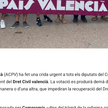
 una manifestació
ià
(ACPV) ha fet una crida urgent a tots els diputats del
ent del
Dret Civil valencià
. La votació es produirà demà di
manera o d’una altra, que impediran la recuperació del Dre
oposada per
Compromís
–dins del tràmit de la reforma c