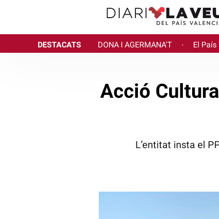
DESTACATS
DONA I AGERMANA'T
El País
·
Acció Cultural
L’entitat insta el 