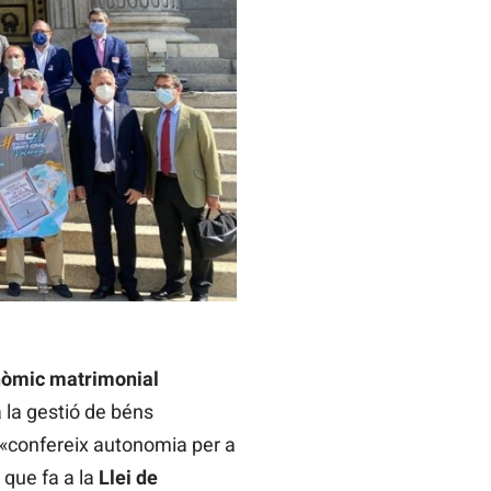
nòmic matrimonial
 la gestió de béns
a, «confereix autonomia per a
 que fa a la
Llei de