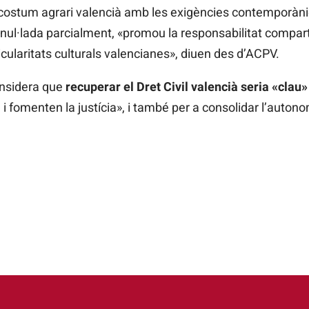
l costum agrari valencià amb les exigències contemporànies
anul·lada parcialment, «promou la responsabilitat compar
ticularitats culturals valencianes», diuen des d’ACPV.
onsidera que
recuperar el Dret Civil valencià seria «clau»
 i fomenten la justícia», i també per a consolidar l’autonom