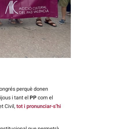
 Congrés perquè donen
jous i tant el
PP
com el
t Civil,
tot i pronunciar-s’hi
onstitucional que permetrà