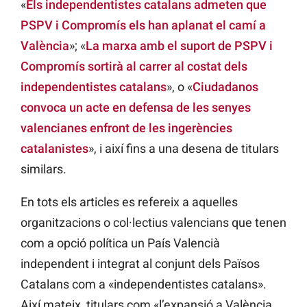
«
Els independentistes catalans admeten que
PSPV i Compromís els han aplanat el camí a
València
»; «
La marxa amb el suport de PSPV i
Compromís sortirà al carrer al costat dels
independentistes catalans
», o «
Ciudadanos
convoca un acte en defensa de les senyes
valencianes enfront de les ingerències
catalanistes
», i així fins a una desena de titulars
similars.
En tots els articles es refereix a aquelles
organitzacions o col·lectius valencians que tenen
com a opció política un País Valencià
independent i integrat al conjunt dels Països
Catalans com a «independentistes catalans».
Així mateix, titulars com «l’expansió a València