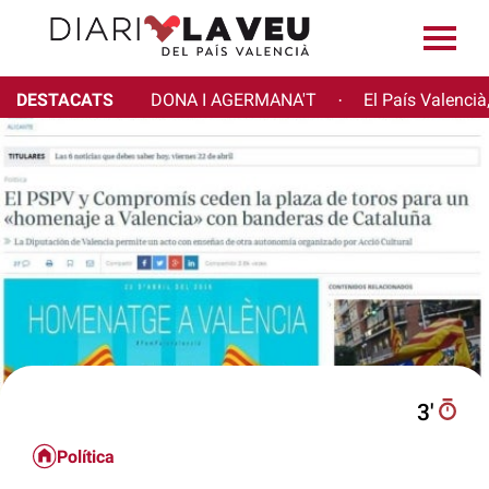
DESTACATS
DONA I AGERMANA'T
El País Valencià
·
3′
Política