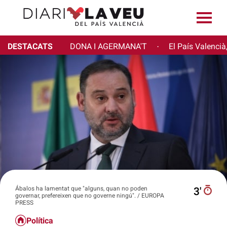
DESTACATS
DONA I AGERMANA'T
El País Valencià
·
Ábalos ha lamentat que "alguns, quan no poden
3′
governar, prefereixen que no governe ningú". / EUROPA
PRESS
Política