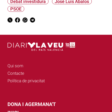
Debat investidura
José Luis Ábalos
PSOE
Qui som
Contacte
Política de privacitat
DONA I AGERMANA'T