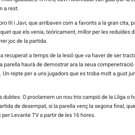
 a rest.
oro III i Javi, que arribaven com a favorits a la gran cita, 
nquet que els venia, teòricament, millor per les reduïdes 
rrer joc de la partida.
ha recuperat a temps de la lesió que va haver de ser trac
La parella haurà de demostrar ara la seua compenetració
ol. Un repte per a uns jugadors que es troba molt a gust j
 dubtes. O proclamem un nou trio campió de la Lliga o h
artida de desempat, si la parella venç la segona final, qu
 per Levante TV a partir de les 16 hores.