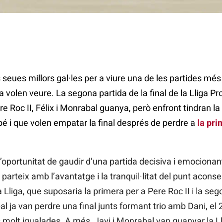
s seues millors gal·les per a viure una de les partides més
ta volen veure. La segona partida de la final de la Lliga Pr
ere Roc II, Félix i Monrabal guanya, però enfront tindran la p
 i que volen empatar la final després de perdre a
la pri
l’oportunitat de gaudir d’una partida decisiva i emocionan
 parteix amb l’avantatge i la tranquil·litat del punt aconse
 Lliga, que suposaria la primera per a Pere Roc II i la seg
al ja van perdre una final junts formant trio amb Dani, el 
es molt igualades. A més, Javi i Monrabal van guanyar la L