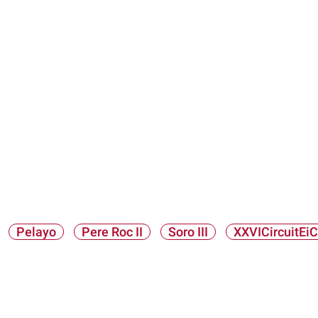
Pelayo
Pere Roc II
Soro III
XXVICircuitEiC