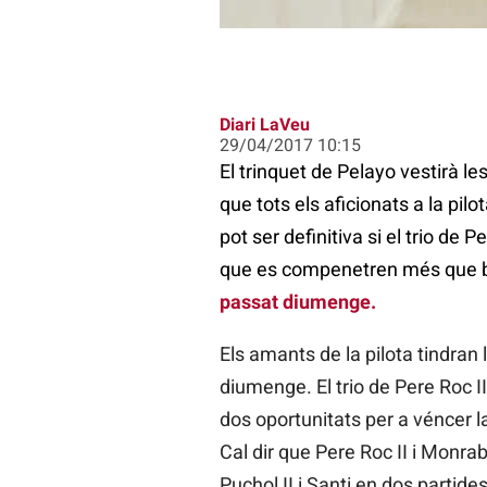
Diari LaVeu
29/04/2017 10:15
El trinquet de Pelayo vestirà le
que tots els aficionats a la pilo
pot ser definitiva si el trio de P
que es compenetren més que bé
passat diumenge.
Els amants de la pilota tindran 
diumenge. El trio de Pere Roc II
dos oportunitats per a véncer la
Cal dir que Pere Roc II i Monrab
Puchol II i Santi en dos partid