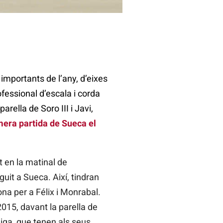
 importants de l’any, d’eixes
ofessional d’escala i corda
arella de Soro III i Javi,
mera partida de Sueca el
t en la matinal de
guit a Sueca. Així, tindran
ona per a Félix i Monrabal.
2015, davant la parella de
liga, que tenen als seus