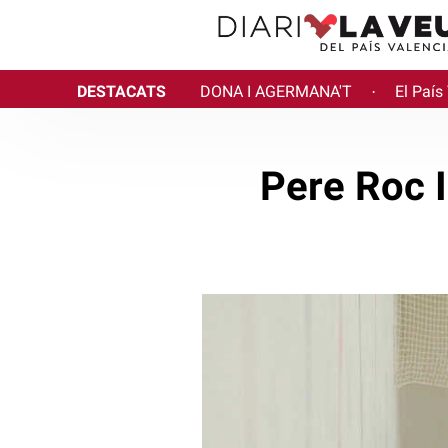
DESTACATS
DONA I AGERMANA'T
El País
·
Pere Roc II