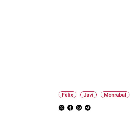
Fèlix
Javi
Monrabal