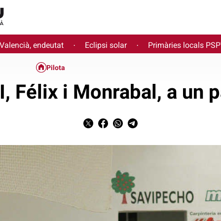
 Valencià, endeutat
Eclipsi solar
Primàries locals PS
·
·
Pilota
, Félix i Monrabal, a un p