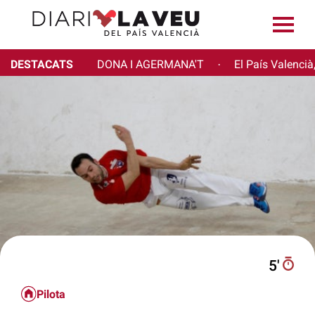
DESTACATS
DONA I AGERMANA'T
El País Valencià
·
5′
Pilota