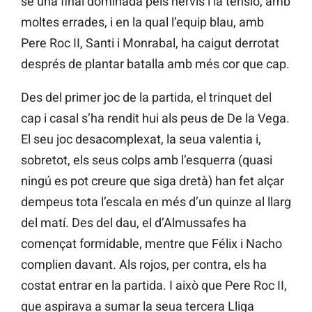
se una final dominada pels nervis i la tensió, amb
moltes errades, i en la qual l’equip blau, amb
Pere Roc II, Santi i Monrabal, ha caigut derrotat
després de plantar batalla amb més cor que cap.
Des del primer joc de la partida, el trinquet del
cap i casal s’ha rendit hui als peus de De la Vega.
El seu joc desacomplexat, la seua valentia i,
sobretot, els seus colps amb l’esquerra (quasi
ningú es pot creure que siga dretà) han fet alçar
dempeus tota l’escala en més d’un quinze al llarg
del matí. Des del dau, el d’Almussafes ha
començat formidable, mentre que Félix i Nacho
complien davant. Als rojos, per contra, els ha
costat entrar en la partida. I això que Pere Roc II,
que aspirava a sumar la seua tercera Lliga