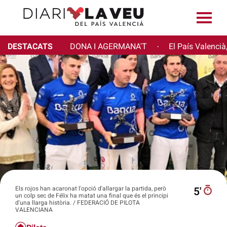
DESTACATS
DONA I AGERMANA'T
El País Valencià
·
Els rojos han acaronat l'opció d'allargar la partida, però
5′
un colp sec de Félix ha matat una final que és el principi
d'una llarga història. / FEDERACIÓ DE PILOTA
VALENCIANA