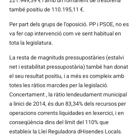
221.949,39 € i amb un romanent de tresoreria
també positiu de 110.195,11 €.
Per part dels grups de l’oposició. PP i PSOE, no es
va fer cap intervenció com ve sent habitual en
tota la legislatura.
La resta de magnituds pressupostàries (estalvi
net i estabilitat pressupostària) també han donat
el seu resultat positiu, i a més es compleix amb
totes les ràtios marcdes per la legislació.
Concertament , la ràtio lendeudament municipal
a linici de 2014, és dun 83,34% dels recursos per
operacions corrents liquidades en lexercici, i en
conseqüència dins del límit del 110% que
estableix la Llei Reguladora dHisendes Locals.