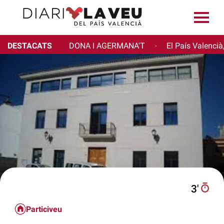
DESTACATS
DONA I AGERMANA'T
El País Valencià
·
3′
Particiveu