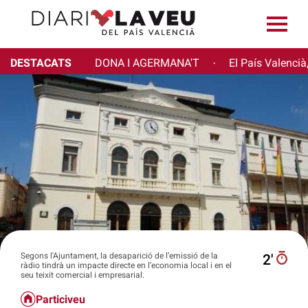
DESTACATS
DONA I AGERMANA'T
El País Valencià
·
Segons l'Ajuntament, la desaparició de l’emissió de la
2′
ràdio tindrà un impacte directe en l’economia local i en el
seu teixit comercial i empresarial.
Particiveu