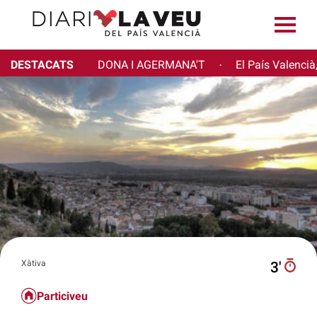
DESTACATS
DONA I AGERMANA'T
El País Valencià
·
Xàtiva
3′
Particiveu