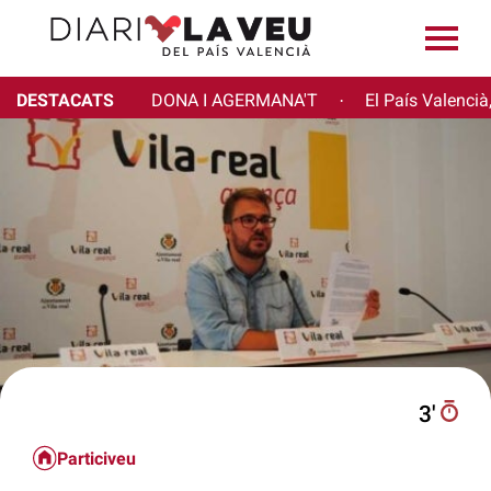
DESTACATS
DONA I AGERMANA'T
El País Valencià
·
3′
Particiveu