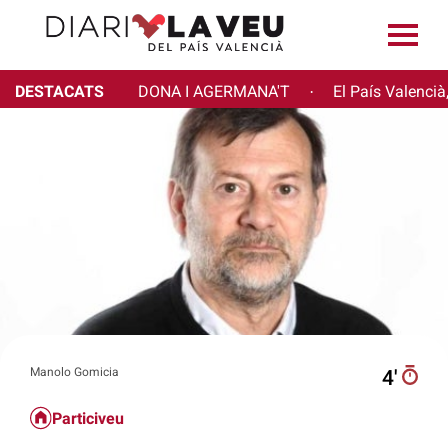
DESTACATS
DONA I AGERMANA'T
El País Valencià
·
Manolo Gomicia
4′
Particiveu