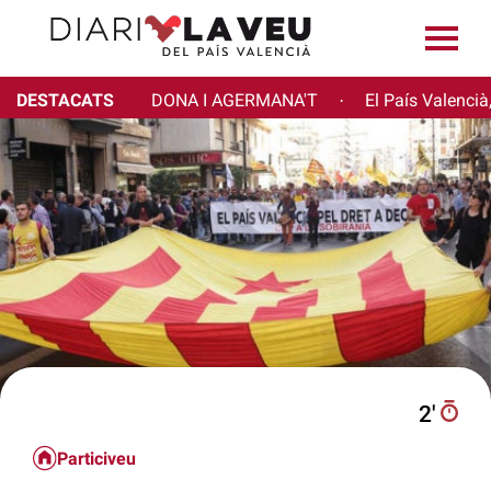
DESTACATS
DONA I AGERMANA'T
El País Valencià
·
2′
Particiveu