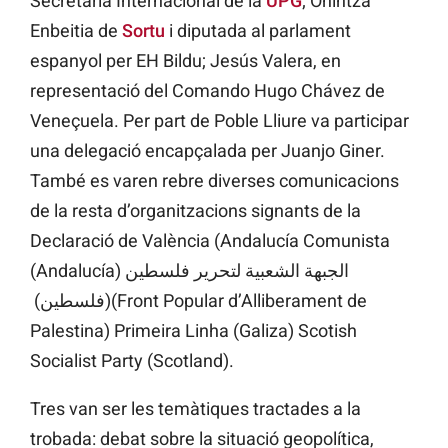
Secretaria Internacional de la
UPG
; Onintza
Enbeitia de
Sortu
i diputada al parlament
espanyol per EH Bildu; Jesús Valera, en
representació del Comando Hugo Chávez de
Veneçuela. Per part de Poble Lliure va participar
una delegació encapçalada per Juanjo Giner.
També es varen rebre diverses comunicacions
de la resta d’organitzacions signants de la
Declaració de València (Andalucía Comunista
(Andalucía)
الجبهة الشعبية لتحرير فلسطين
(فلسطين)
(Front Popular d’Alliberament de
Palestina) Primeira Linha (Galiza) Scotish
Socialist Party (Scotland).
Tres van ser les temàtiques tractades a la
trobada: debat sobre la situació geopolítica,