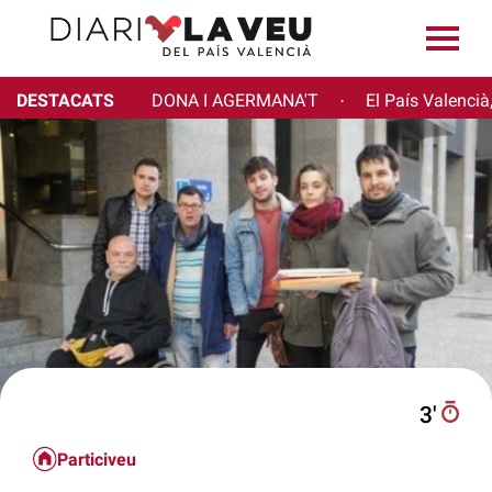
DESTACATS
DONA I AGERMANA'T
El País Valencià
·
3′
Particiveu