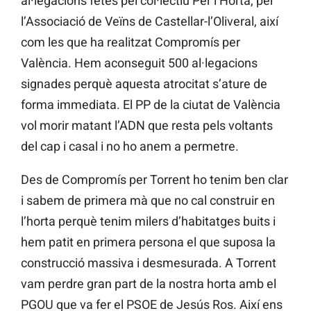
al·legacions fetes pel col·lectiu Per l’Horta, per
l’Associació de Veïns de Castellar-l’Oliveral, així
com les que ha realitzat Compromís per
València. Hem aconseguit 500 al·legacions
signades perquè aquesta atrocitat s’ature de
forma immediata. El PP de la ciutat de València
vol morir matant l’ADN que resta pels voltants
del cap i casal i no ho anem a permetre.
Des de Compromís per Torrent ho tenim ben clar
i sabem de primera mà que no cal construir en
l’horta perquè tenim milers d’habitatges buits i
hem patit en primera persona el que suposa la
construcció massiva i desmesurada. A Torrent
vam perdre gran part de la nostra horta amb el
PGOU que va fer el PSOE de Jesús Ros. Així ens