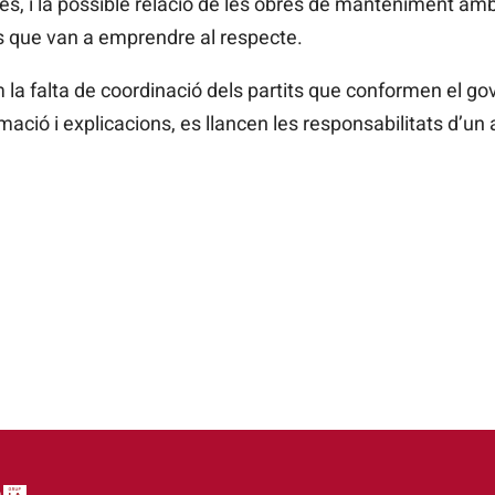
es, i la possible relació de les obres de manteniment amb
s que van a emprendre al respecte.
alta de coordinació dels partits que conformen el gove
ió i explicacions, es llancen les responsabilitats d’un a 