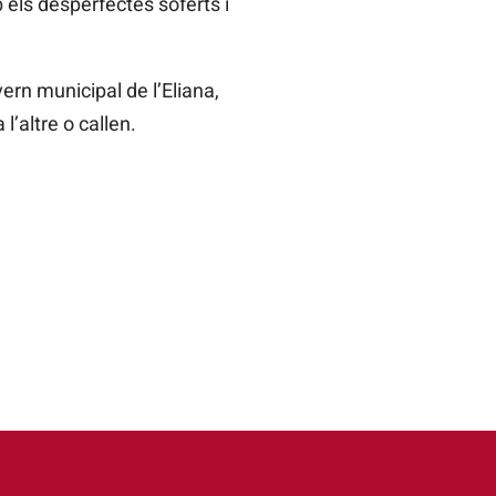
 els desperfectes soferts i
rn municipal de l’Eliana,
l’altre o callen.