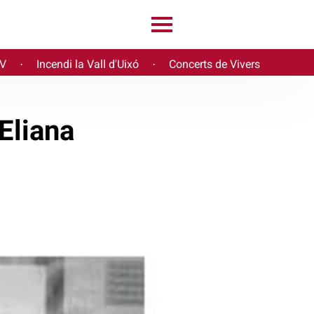
PV
Incendi la Vall d'Uixó
Concerts de Vivers
·
·
Eliana