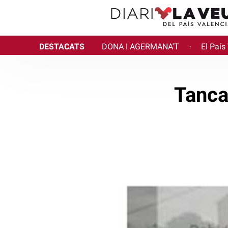
DESTACATS
DONA I AGERMANA'T
El País
·
Tanca