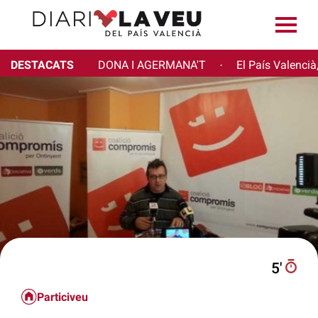
DESTACATS
DONA I AGERMANA'T
El País Valencià
·
5′
Particiveu