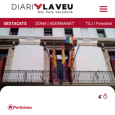
DESTACATS
DONA I AGERMANA'T
TSJ | Finestrat
·
4′
Particiveu