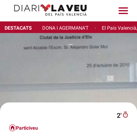
DESTACATS
DONA I AGERMANA'T
El País Valencià
·
2′
Particiveu