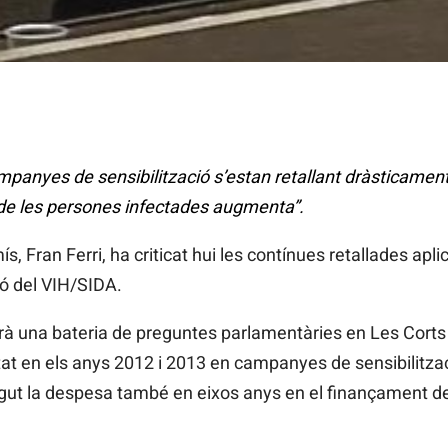
ampanyes de sensibilització s’estan retallant dràsticament
 de les persones infectades augmenta”.
, Fran Ferri, ha criticat hui les contínues retallades apl
ió del VIH/SIDA.
rà una bateria de preguntes parlamentàries en Les Corts
tat en els anys 2012 i 2013 en campanyes de sensibilitzac
 sigut la despesa també en eixos anys en el finançament 