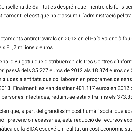
Conselleria de Sanitat es desprén que mentre els fons p
sticament, el cost que ha d’assumir l’administració pel t
ractaments antiretrovirals en 2012 en el País Valencià fou 
ls 81,7 milions d’euros.
erial divulgatiu que distribueixen els tres Centres d’Infor
itori passà dels 35.227 euros de 2012 als 18.374 euros de
 ajudes a entitats que col·laboren en programes de sensi
2013. Finalment, es van destinar 401.117 euros en 2012 p
persones infectades, reduïnt-se esta xifra fins els 373.
cien que, a part del grandíssim cost humà i social que ac
ió i prevenció necessàries, esta reducció de recursos ec
àtica de la SIDA esdevé en realitat un cost econòmic sup