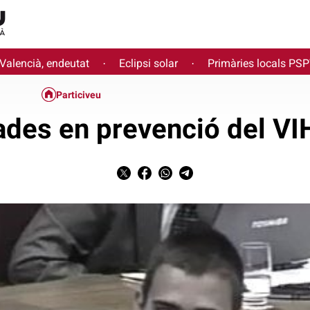
 Valencià, endeutat
Eclipsi solar
Primàries locals PS
·
·
Particiveu
ades en prevenció del V