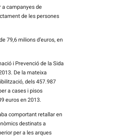
er a campanyes de
ractament de les persones
de 79,6 milions d’euros, en
mació i Prevenció de la Sida
 2013. De la mateixa
bilització, dels 457.987
er a cases i pisos
339 euros en 2013.
aba comportant retallar en
onòmics destinats a
erior per a les arques