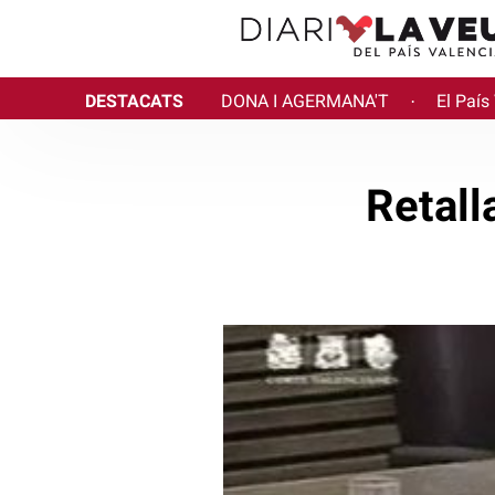
DESTACATS
DONA I AGERMANA'T
El País
·
Retall